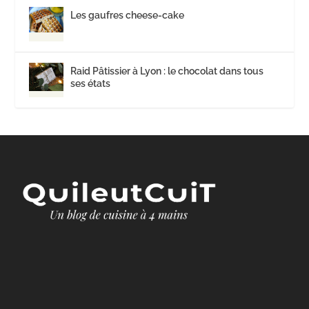
Les gaufres cheese-cake
Raid Pâtissier à Lyon : le chocolat dans tous
ses états