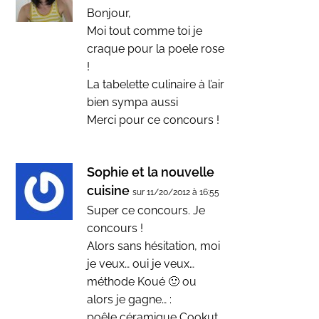
Bonjour,
Moi tout comme toi je
craque pour la poele rose
!
La tabelette culinaire à l’air
bien sympa aussi
Merci pour ce concours !
Sophie et la nouvelle
cuisine
sur 11/20/2012 à 16:55
Super ce concours. Je
concours !
Alors sans hésitation, moi
je veux… oui je veux…
méthode Koué 🙂 ou
alors je gagne… :
poêle céramique Cookut