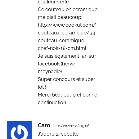
couleur verte.
Ce couteau en céramique
me plait beaucoup:
http://www.cookut.com/
couteaux-ceramique/33-
couteau-ceramique-
chef-noir-18-cm.html
Je suis également fan sur
facebook (herve
meynadie).
Super concours et super
lot !
Merci beaucoup et bonne
continuation.
Caro
sur 11/20/2012 à 19:08
J’adore la cocotte