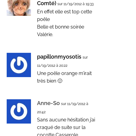
Comté)
sur 11/19/2012 à 19:33
En effet elle est top cette
poêle
Belle et bonne soirée
Valérie.
papillonmyosotis
sur
11/19/2012 à 20:22
Une poêle orange m’irait
très bien 🙂
Anne-So
sur 11/19/2012 à
20:42
Sans aucune hésitation j’ai
craqué de suite sur la
cocotte Casserole