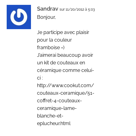
Sandrav
sur 11/20/2012 à 5:03
Bonjour,
Je participe avec plaisir
pour la couleur
framboise =)
J’aimerai beaucoup avoir
un kit de couteaux en
céramique comme celui-
ci :
http://www.cookut.com/
couteaux-ceramique/51-
coffret-4-couteaux-
ceramique-lame-
blanche-et-
eplucheur.html