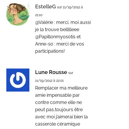
EstelleG
sur 11/19/2012 à
21:10
@Valérie : merci, moi aussi
je la trouve bellllleee
@Papillonmyosotis et
Anne-so : merci de vos
participations!
Lune Rousse
sur
11/19/2012 à 22:01
Remplacer ma meilleure
amie impensable par
contre comme elle ne
peut pas,toujours être
avec moi j’aimerai bien la
casserole céramique