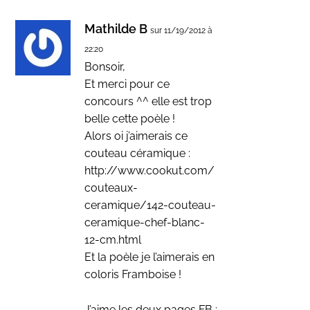
Mathilde B
sur 11/19/2012 à
22:20
Bonsoir,
Et merci pour ce
concours ^^ elle est trop
belle cette poèle !
Alors oi j’aimerais ce
couteau céramique :
http://www.cookut.com/
couteaux-
ceramique/142-couteau-
ceramique-chef-blanc-
12-cm.html
Et la poèle je l’aimerais en
coloris Framboise !
J’aime les deux pages FB :