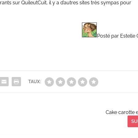
nts sur QuileutCuit, il y a d’autres sites très sympas pour
Posté par Estelle 
TAUX:
Cake carotte 
SU