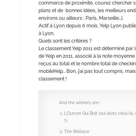
commerce de proximité, courez chercher s
plans et de bonnes idées, les meilleurs en
environs ou ailleurs : Paris, Marseille…).
Actif à Lyon depuis 6 mois, Yelp Lyon publie
à Lyon.
Quels sont les critères ?
Le classement Yelp 2011 est déterminé par
de Yelp en 2011, associé à la note moyenne r
reçus au total et le nombre total de checkin
mobileYelp… Bon, j’ai pas tout compris, mais
classement !
And the winners are :
L’Ourson Qui Boit (oui alors celui-là,
?)
The Wallace