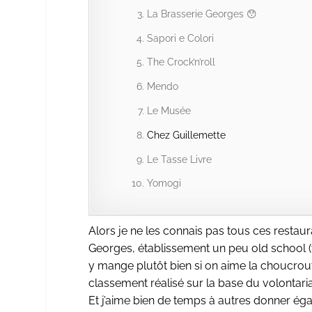
La Brasserie Georges 😯
Sapori e Colori
The Crock’n’roll
Mendo
Le Musée
Chez Guillemette
Le Tasse Livre
Yomogi
Alors je ne les connais pas tous ces restaur
Georges, établissement un peu old school (
y mange plutôt bien si on aime la choucrout
classement réalisé sur la base du volontar
Et j’aime bien de temps à autres donner ég