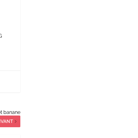
G
et banane
IVANT