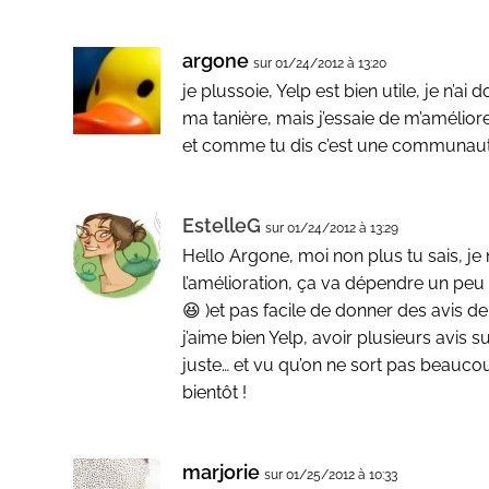
argone
sur 01/24/2012 à 13:20
je plussoie, Yelp est bien utile, je n’
ma tanière, mais j’essaie de m’amélior
et comme tu dis c’est une communaut
EstelleG
sur 01/24/2012 à 13:29
Hello Argone, moi non plus tu sais, 
l’amélioration, ça va dépendre un peu
😆 )et pas facile de donner des avis de 
j’aime bien Yelp, avoir plusieurs avis
juste… et vu qu’on ne sort pas beaucou
bientôt !
marjorie
sur 01/25/2012 à 10:33