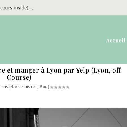
ours inside) ...
Accueil
re et manger à Lyon par Yelp (Lyon, off
Course)
ons plans cuisine
|
8
|