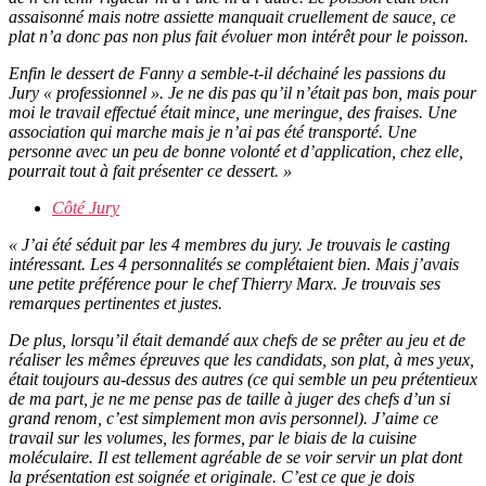
assaisonné mais notre assiette manquait cruellement de sauce, ce
plat n’a donc pas non plus fait évoluer mon intérêt pour le poisson.
Enfin le dessert de Fanny a semble-t-il déchainé les passions du
Jury « professionnel ». Je ne dis pas qu’il n’était pas bon, mais pour
moi le travail effectué était mince, une meringue, des fraises. Une
association qui marche mais je n’ai pas été transporté. Une
personne avec un peu de bonne volonté et d’application, chez elle,
pourrait tout à fait présenter ce dessert. »
Côté Jury
« J’ai été séduit par les 4 membres du jury. Je trouvais le casting
intéressant. Les 4 personnalités se complétaient bien. Mais j’avais
une petite préférence pour le chef Thierry Marx. Je trouvais ses
remarques pertinentes et justes.
De plus, lorsqu’il était demandé aux chefs de se prêter au jeu et de
réaliser les mêmes épreuves que les candidats, son plat, à mes yeux,
était toujours au-dessus des autres (ce qui semble un peu prétentieux
de ma part, je ne me pense pas de taille à juger des chefs d’un si
grand renom, c’est simplement mon avis personnel). J’aime ce
travail sur les volumes, les formes, par le biais de la cuisine
moléculaire. Il est tellement agréable de se voir servir un plat dont
la présentation est soignée et originale. C’est ce que je dois