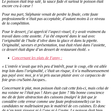
Le poisson était trop salé, la sauce fade et surtout le poisson était
encore cru à cœur !
Pour ma part, Stéphanie venait de perdre la finale, cette faute
professionnelle n’était pas acceptable, d’autant moins à ce niveau
de la compétition.
Pour le dessert, j’ai apprécié l’aspect visuel, il y avait vraiment du
travail dans cette assiette. J’ai été emporté dans le sud avec
l’originalité de l’huile d’olive dans la glace et dans la pipette.
Originalité, saveurs et présentation, tout était réuni dans l’assiette,
ce dessert était digne d’un dessert de restaurant étoilé. »
Concernant les plats de Fanny :
« L’entrée n’avait que très peu d’intérêt, pour le coup, elle est allée
trop loin dans l’originalité, c’était un risque, il n’a malheureusement
pas payé avec moi, je n’ai pris aucun plaisir avec ce carpaccio de
foie gras cru/Saint-Jacques..
Concernant le plat, mon poisson était cuit cette fois-ci, mais celui de
ma voisine ne l’était pas ! Alors que faire ? Ma bonne conscience
me dit de faire abstraction des cuissons (malgré le fait que je
considère cette erreur comme une faute professionnelle) car les
candidates ne maîtrisaient pas le matériel de ces cuisines. Et donc
de n’en tenir rigueur ni à l’une ni à l’autre. Le poisson était bien