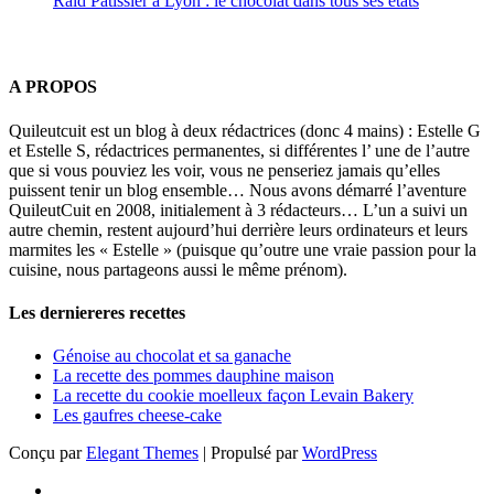
Raid Pâtissier à Lyon : le chocolat dans tous ses états
A PROPOS
Quileutcuit est un blog à deux rédactrices (donc 4 mains) : Estelle G
et Estelle S, rédactrices permanentes, si différentes l’ une de l’autre
que si vous pouviez les voir, vous ne penseriez jamais qu’elles
puissent tenir un blog ensemble… Nous avons démarré l’aventure
QuileutCuit en 2008, initialement à 3 rédacteurs… L’un a suivi un
autre chemin, restent aujourd’hui derrière leurs ordinateurs et leurs
marmites les « Estelle » (puisque qu’outre une vraie passion pour la
cuisine, nous partageons aussi le même prénom).
Les derniereres recettes
Génoise au chocolat et sa ganache
La recette des pommes dauphine maison
La recette du cookie moelleux façon Levain Bakery
Les gaufres cheese-cake
Conçu par
Elegant Themes
| Propulsé par
WordPress