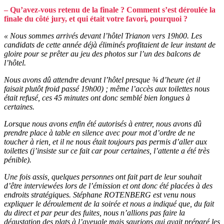
– Qu’avez-vous retenu de la finale ? Comment s’est déroulée la
finale du côté jury, et qui était votre favori, pourquoi ?
« Nous sommes arrivés devant l’hôtel Trianon vers 19h00. Les
candidats de cette année déjà éliminés profitaient de leur instant de
gloire pour se prêter au jeu des photos sur l’un des balcons de
l’hôtel.
Nous avons dû attendre devant l’hôtel presque ¾ d’heure (et il
faisait plutôt froid passé 19h00) ; même l’accès aux toilettes nous
était refusé, ces 45 minutes ont donc semblé bien longues à
certaines.
Lorsque nous avons enfin été autorisés à entrer, nous avons dû
prendre place à table en silence avec pour mot d’ordre de ne
toucher à rien, et il ne nous était toujours pas permis d’aller aux
toilettes (j’insiste sur ce fait car pour certaines, l’attente a été très
pénible).
Une fois assis, quelques personnes ont fait part de leur souhait
d’être interviewées lors de l’émission et ont donc été placées à des
endroits stratégiques. Stéphane ROTENBERG est venu nous
expliquer le déroulement de la soirée et nous a indiqué que, du fait
du direct et par peur des fuites, nous n’allions pas faire la
dégustation des plats à l’aveugle mais saurions qui avait préparé les