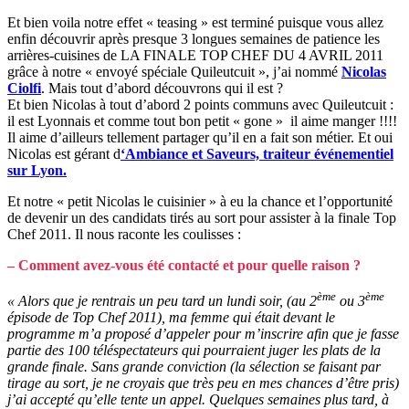
Et bien voila notre effet « teasing » est terminé puisque vous allez
enfin découvrir après presque 3 longues semaines de patience les
arrières-cuisines de LA FINALE TOP CHEF DU 4 AVRIL 2011
grâce à notre « envoyé spéciale Quileutcuit », j’ai nommé
Nicolas
Ciolfi
. Mais tout d’abord découvrons qui il est ?
Et bien Nicolas à tout d’abord 2 points communs avec Quileutcuit :
il est Lyonnais et comme tout bon petit « gone » il aime manger !!!!
Il aime d’ailleurs tellement partager qu’il en a fait son métier. Et oui
Nicolas est gérant d
‘Ambiance et Saveurs, traiteur événementiel
sur Lyon.
Et notre « petit Nicolas le cuisinier » à eu la chance et l’opportunité
de devenir un des candidats tirés au sort pour assister à la finale Top
Chef 2011. Il nous raconte les coulisses :
– Comment avez-vous été contacté et pour quelle raison ?
ème
ème
« Alors que je rentrais un peu tard un lundi soir, (au 2
ou 3
épisode de Top Chef 2011), ma femme qui était devant le
programme m’a proposé d’appeler pour m’inscrire afin que je fasse
partie des 100 téléspectateurs qui pourraient juger les plats de la
grande finale. Sans grande conviction (la sélection se faisant par
tirage au sort, je ne croyais que très peu en mes chances d’être pris)
j’ai accepté qu’elle tente un appel. Quelques semaines plus tard, à