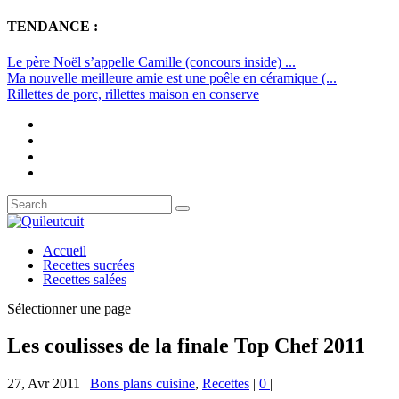
TENDANCE :
Le père Noël s’appelle Camille (concours inside) ...
Ma nouvelle meilleure amie est une poêle en céramique (...
Rillettes de porc, rillettes maison en conserve
Accueil
Recettes sucrées
Recettes salées
Sélectionner une page
Les coulisses de la finale Top Chef 2011
27, Avr 2011
|
Bons plans cuisine
,
Recettes
|
0
|