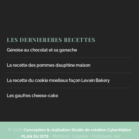
LES DERNIERERES RECETTES
Génoise au chocolat et sa ganache
La recette des pommes dauphine maison
La recette du cookie moelleux façon Levain Bakery
Les gaufres cheese-cake
© 2026
Conception & réalisation Studio de création CyberMalice
•
• Mentions Légales • Politiques des
PLAN DU SITE