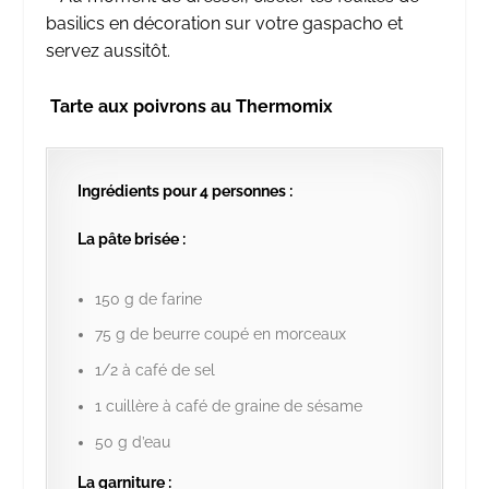
basilics en décoration sur votre gaspacho et
servez aussitôt.
Tarte aux poivrons au Thermomix
Ingrédients pour 4 personnes :
La pâte brisée :
150 g de farine
75 g de beurre coupé en morceaux
1/2 à café de sel
1 cuillère à café de graine de sésame
50 g d’eau
La garniture :