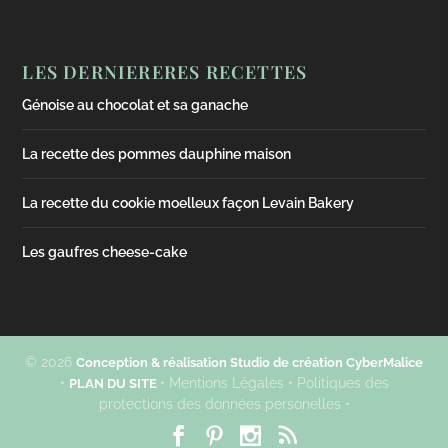
LES DERNIERERES RECETTES
Génoise au chocolat et sa ganache
La recette des pommes dauphine maison
La recette du cookie moelleux façon Levain Bakery
Les gaufres cheese-cake
© 2026
Conception & réalisation Studio de création CyberMalice
•
• Mentions Légales • Politiques des
PLAN DU SITE
protections des données personelles •