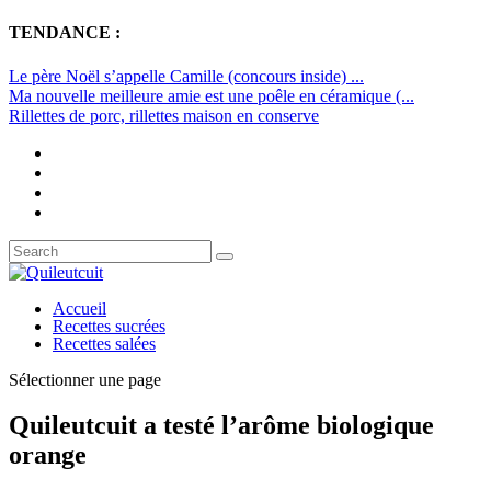
TENDANCE :
Le père Noël s’appelle Camille (concours inside) ...
Ma nouvelle meilleure amie est une poêle en céramique (...
Rillettes de porc, rillettes maison en conserve
Accueil
Recettes sucrées
Recettes salées
Sélectionner une page
Quileutcuit a testé l’arôme biologique
orange