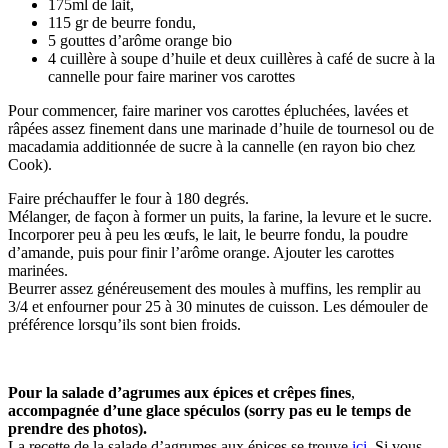
175ml de lait,
115 gr de beurre fondu,
5 gouttes d’arôme orange bio
4 cuillère à soupe d’huile et deux cuillères à café de sucre à la
cannelle pour faire mariner vos carottes
Pour commencer, faire mariner vos carottes épluchées, lavées et
râpées assez finement dans une marinade d’huile de tournesol ou de
macadamia additionnée de sucre à la cannelle (en rayon bio chez
Cook).
Faire préchauffer le four à 180 degrés.
Mélanger, de façon à former un puits, la farine, la levure et le sucre.
Incorporer peu à peu les œufs, le lait, le beurre fondu, la poudre
d’amande, puis pour finir l’arôme orange. Ajouter les carottes
marinées.
Beurrer assez généreusement des moules à muffins, les remplir au
3/4 et enfourner pour 25 à 30 minutes de cuisson. Les démouler de
préférence lorsqu’ils sont bien froids.
Pour la salade d’agrumes aux épices et crêpes fines
,
accompagnée d’une glace spéculos (sorry pas eu le temps de
prendre des photos).
La recette de la salade d’agrumes aux épices se trouve
ici
. Si vous