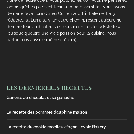
l’ une de l’autre que si vous pouviez les voir, vous ne penseriez
jamais qu’elles puissent tenir un blog ensemble… Nous avons
démarré l’aventure QuileutCuit en 2008, initialement à 3
rédacteurs… L’un a suivi un autre chemin, restent aujourd’hui
derrière leurs ordinateurs et leurs marmites les « Estelle »
(puisque qu’outre une vraie passion pour la cuisine, nous
partageons aussi le même prénom).
LES DERNIERERES RECETTES
Génoise au chocolat et sa ganache
La recette des pommes dauphine maison
La recette du cookie moelleux façon Levain Bakery