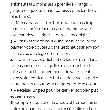
artichauts (au moins les 3 premiers « rangs »,
jusqu’à ce que l’artichaut paraisse plus tendre et
plus blanc).
2 –
Munissez-vous d’un bon couteau (pas trop
long et de préférence pas en céramique si le
couteau devait « riper »… gare à vos doigts !),
3 –
Tenir votre artichaut d’une main, et de l’autre
planter votre couteau dans l’artichaut sur environ
2 cm avec une légère inclinaison,
4 –
Tournez votre artichaut de l’autre main, dans
le sens inverse des aiguilles d’une montre, et
faîtes des petits mouvements de va-et-vient
avec votre couteau. Le but est d’enlever la partie
haute de l’artichaut pour ne garder que le cœur,
5 –
Retailler un peu pour ce dernier soit bien plat
et bien arrondi,
6-
Couper et éplucher la queue et tremper ainsi
votre artichaut dans l’eau citronnée (afin qu’il ne