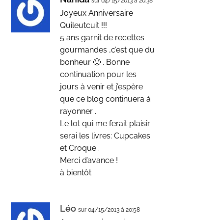
sur 04/15/2013 à 20:38
Joyeux Anniversaire
Quileutcuit !!!
5 ans garnit de recettes
gourmandes ,c’est que du
bonheur 🙂 . Bonne
continuation pour les
jours à venir et j’espère
que ce blog continuera à
rayonner .
Le lot qui me ferait plaisir
serai les livres: Cupcakes
et Croque .
Merci d’avance !
à bientôt
Léo
sur 04/15/2013 à 20:58