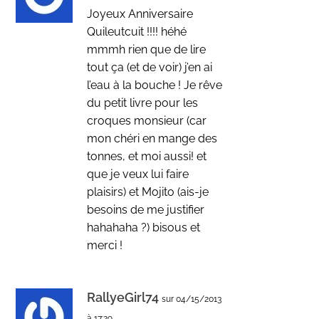
Joyeux Anniversaire
Quileutcuit !!!! héhé
mmmh rien que de lire
tout ça (et de voir) j’en ai
l’eau à la bouche ! Je rêve
du petit livre pour les
croques monsieur (car
mon chéri en mange des
tonnes, et moi aussi! et
que je veux lui faire
plaisirs) et Mojito (ais-je
besoins de me justifier
hahahaha ?) bisous et
merci !
RallyeGirl74
sur 04/15/2013
à 17:29