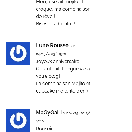
Moi ça serait mojito et
croque, ma combinaison
de rêve !
Bises et à bientôt !
Lune Rousse
sur
04/15/2013 à 19:01
Joyeux anniversaire
Quileutcuit! Longue vie à
votre blog!
La combinaison Mojito et
cupcake me tente bien;)
MaGyGaLi
sur 04/15/2013 à
19:10
Bonsoir