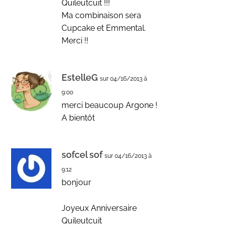
Quileutcuit !!!
Ma combinaison sera
Cupcake et Emmental.
Merci !!
EstelleG
sur 04/16/2013 à
9:00
merci beaucoup Argone !
A bientôt
sofcel sof
sur 04/16/2013 à
9:12
bonjour
Joyeux Anniversaire
Quileutcuit