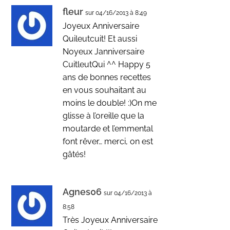
fleur
sur 04/16/2013 à 8:49
Joyeux Anniversaire
Quileutcuit! Et aussi
Noyeux Janniversaire
CuitleutQui ^^ Happy 5
ans de bonnes recettes
en vous souhaitant au
moins le double! :)On me
glisse à l’oreille que la
moutarde et l’emmental
font rêver… merci, on est
gâtés!
Agnes06
sur 04/16/2013 à
8:58
Très Joyeux Anniversaire