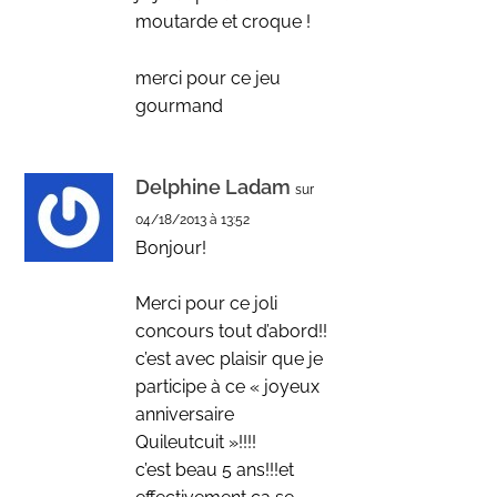
moutarde et croque !
merci pour ce jeu
gourmand
Delphine Ladam
sur
04/18/2013 à 13:52
Bonjour!
Merci pour ce joli
concours tout d’abord!!
c’est avec plaisir que je
participe à ce « joyeux
anniversaire
Quileutcuit »!!!!
c’est beau 5 ans!!!et