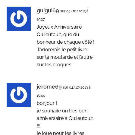
guigui69
sur 04/16/2013 à
19:27
Joyeux Anniversaire
Quileutcuit, que du
bonheur de chaque côté !
J’adorerais le petit livre
sur la moutarde et l’autre
sur les croques
jerome69
sur 04/17/2013 à
16:00
bonjour !
je souhaite un très bon
anniversaire à Quileutcuit
!!!
je joue pour les livres