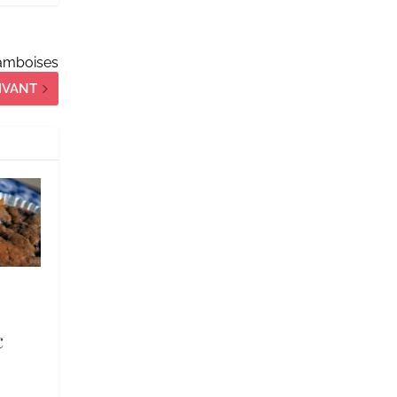
ramboises
IVANT
c