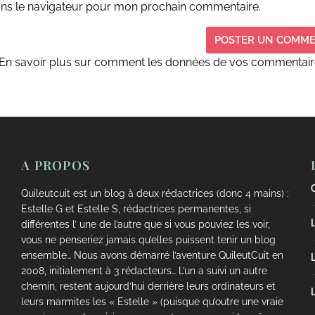
ans le navigateur pour mon prochain commentaire.
En savoir plus sur comment les données de vos commentair
A PROPOS
Quileutcuit est un blog à deux rédactrices (donc 4 mains) :
Estelle G et Estelle S, rédactrices permanentes, si
différentes l’ une de l’autre que si vous pouviez les voir,
vous ne penseriez jamais qu’elles puissent tenir un blog
ensemble… Nous avons démarré l’aventure QuileutCuit en
2008, initialement à 3 rédacteurs… L’un a suivi un autre
chemin, restent aujourd’hui derrière leurs ordinateurs et
leurs marmites les « Estelle » (puisque qu’outre une vraie