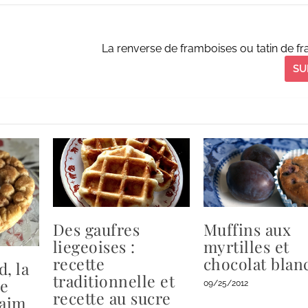
La renverse de framboises ou tatin de f
SU
Des gaufres
Muffins aux
liegeoises :
myrtilles et
recette
chocolat blan
, la
traditionnelle et
se
09/25/2012
recette au sucre
faim