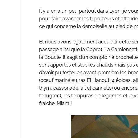
Il y a en a un peu partout dans Lyon,
je vous
pour faire avancer les triporteurs et attende
ce qui concerne la demoiselle au pied de n
Et nous avons également accueilli cette se
passage ainsi que la Copro)
La Camionnett
la Boucle. Il s’agit d’un comptoir à brochett
sont apportés et stockés chauds mais pas cu
d’avoir pu tester en avant-première les br
(bœuf mariné eu ras El Hanout, 4 épices, ail
thym, cassonade, ail et cannelle) ou encor
fenugrec), les tempuras de légumes et le v
fraîche. Miam !