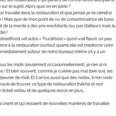
 sur le sujet). Alors quoi on en parle ?
s travaillé dans la restauration et que jamais je ne viendrai
fficile ! Mais que de mon point de vu de consommatrice de base,
t de la merde à des prix exorbitants (ou pas d’ailleurs mais la
e) !
« streetfood »et autre « Truckfood » qu’on voit fleurir un peu
nce à la restauration (surtout quand elle est médiocre voire
édiatement autour de notre bureau) même s’il y a un
ous les midis (seulement occasionnellement), je n’en ai ni
mps ! Et bien souvent, comme je cuisine pas mal (ben oui), les
jeuner de midi. Et il arrive aussi que des restes, il n’en reste
ravie de trouver ce type de restauration fraîche et non
n ticket restau et de quelques euros en plus…
sent et qui essaient de nouvelles manières de travailler,