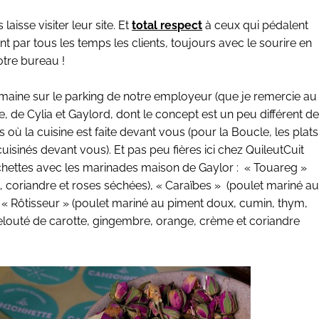
 laisse visiter leur site
. Et
total respect
à ceux qui pédalent
nt par tous les temps les clients, toujours avec le sourire en
otre bureau !
maine sur le parking de notre employeur (que je
remercie
au
e
, de Cylia et Gaylord, dont le concept est un peu différent d
es où la cuisine est faite devant vous (pour la Boucle, les plats
isinés devant vous). Et pas peu fières ici chez QuileutCuit
ochettes avec les marinades maison de Gaylor : « Touareg »
, coriandre et roses séchées), «
Caraïbes »
(poulet mariné a
e
« Rôtisseur » (
poulet mariné au piment doux, cumin, thym,
elouté de carotte, gingembre, orange, crème et coriandre