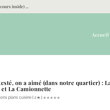
ours inside) ...
Accueil
esté, on a aimé (dans notre quartier) : L
 et La Camionnette
ons plans cuisine
|
2
|