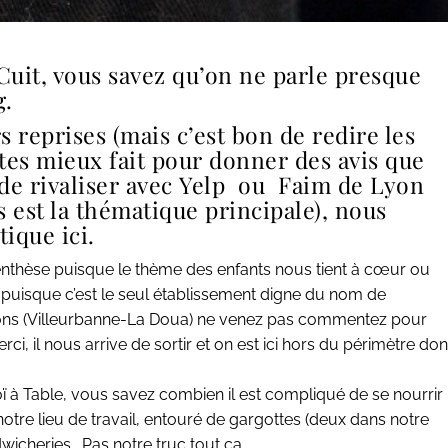
Cuit, vous savez qu’on ne parle presque
g.
s reprises (mais c’est bon de redire les
sites mieux fait pour donner des avis que
de rivaliser avec
Yelp
ou
Faim de Lyon
s est la thématique principale), nous
ique ici.
enthèse
puisque le thème des enfants nous tient à cœur ou
uisque c’est le seul établissement digne du nom de
llons (Villeurbanne-La Doua) ne venez pas commentez pour
ci, il nous arrive de sortir et on est ici hors du périmètre don
oï à Table, vous savez combien il est compliqué de se nourrir
tre lieu de travail, entouré de gargottes (deux dans notre
icheries… Pas notre truc tout ça.