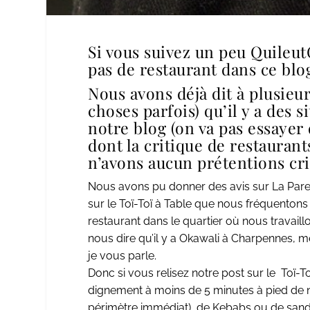
Si vous suivez un peu Quileut
pas de restaurant dans ce blo
Nous avons déjà dit à plusieur
choses parfois) qu’il y a des 
notre blog (on va pas essayer 
dont la critique de restaurant
n’avons aucun prétentions crit
Nous avons pu donner des avis sur
La Par
sur le
Toï-Toï à Table
que nous fréquentons p
restaurant dans le quartier où nous travai
nous dire qu’il y a Okawali à Charpennes, mer
je vous parle.
Donc si vous relisez notre post sur le Toï-T
dignement à moins de 5 minutes à pied de no
périmètre immédiat), de Kebabs ou de sandw