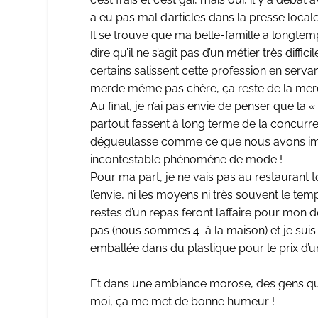
a eu pas mal d’articles dans la presse locale
Il se trouve que ma belle-famille a longtemp
dire qu’il ne s’agit pas d’un métier très di
certains salissent cette profession en servan
merde même pas chère, ça reste de la merd
Au final, je n’ai pas envie de penser que la 
partout fassent à long terme de la concurre
dégueulasse comme ce que nous avons imm
incontestable phénomène de mode !
Pour ma part, je ne vais pas au restaurant t
l’envie, ni les moyens ni très souvent le te
restes d’un repas feront l’affaire pour mon dé
pas (nous sommes 4 à la maison) et je suis 
emballée dans du plastique pour le prix d’u
Et dans une ambiance morose, des gens qui o
moi, ça me met de bonne humeur !