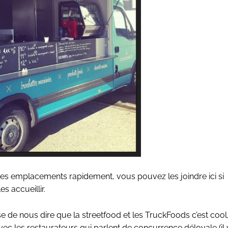
 des emplacements rapidement,
vous pouvez les joindre ici
si
 accueillir.
use de nous dire que la streetfood et les TruckFoods c’est cool
at avec les restaurateurs qui parlent de concurrence déloyale (il 