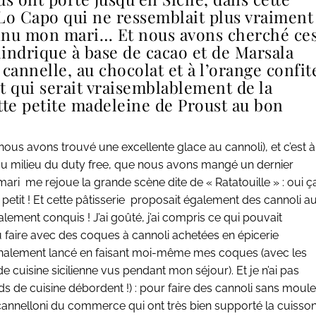
 Lo Capo qui ne ressemblait plus vraiment
connu mon mari… Et nous avons cherché ce
lindrique à base de cacao et de Marsala
 cannelle, au chocolat et à l’orange confit
et qui serait vraisemblablement de la
tte petite
madeleine de Proust
au bon
.
nous avons trouvé une excellente glace au cannoli), et c’est à
 au milieu du duty free, que nous avons mangé un dernier
n mari me rejoue la grande scène dite de «
Ratatouille
» : oui ç
s petit ! Et cette pâtisserie proposait également des cannoli a
alement conquis ! J’ai goûté, j’ai compris ce qui pouvait
u faire avec des coques à cannoli achetées en épicerie
is finalement lancé en faisant moi-même mes coques (avec les
e cuisine sicilienne vus pendant mon séjour). Et je n’ai pas
s de cuisine débordent !) : pour faire des cannoli sans moul
 cannelloni du commerce qui ont très bien supporté la cuisso