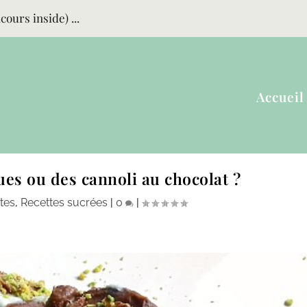
ours inside) ...
Accueil
ues ou des cannoli au chocolat ?
tes
,
Recettes sucrées
|
0
|