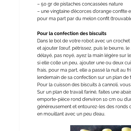
– 50 gr de pistaches concassées nature
– une vingtaine d’écorces d’orange confite 
pour ma part par du melon confit (trouvable 
Pour la confection des biscuits
Dans le bol de votre robot avec un crochet o
et ajouter l’œuf, pétrissez, puis le beurre, l
délayé, pas noyé, ayez la main légère sur le
si elle colle un peu, ajouter une ou deux cu
frais, pour ma part, elle a passé la nuit au fr
lendemain de sa confection sur un plan de tr
Pour la cuisson des biscuits à cannoli, vo
Sur un plan de travail fariné, faites une ab
emporte-pièce rond d’environ 10 cm ou d’u
généreusement et entourez-les des ronds de 
en mouillant avec un peu d’eau.