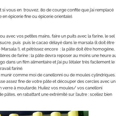
et si vous en trouvez, 80 de courge confite que j’ai remplacé
en épicerie fine ou épicerie orientale).
u avec vos petites mains, faire un puits avec la farine, le sel
e sucre, puis puis le cacao délayé dans le marsala (il doit être
 Marsala !), et pétrissez encore : la pâte doit être homogène,
illères de farine : la pâte devra reposer au moins une heure a
igo dans un film alimentaire et j’ai pu l’étaler très facilement le
avail fariné.
us munir comme moi de canellonni ou de moules cylindriques.
aisse assez fine de votre pâte et découper des cercles avec un
n verre à moutarde. Huilez vos moules/ vos canelloni
pâtes, en rabattant une extrémité sur l’autre : scellez bien