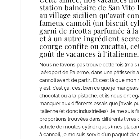
station balnéaire de San Vito
au village sicilien qu’avait 
fameux cannoli (un biscuit cy
garni de ricotta parfumée à la
et à un autre ingrédient secr
courge confite ou zucatta), ce
goût de vacances à l’italienne
Nous ne l’avons pas trouvé cette fois (mais 
l’aéroport de Palerme, dans une pâtisserie
cannoli avant de partir… Et c’est là que mo
y est, c’est ça, c’est bien ce que je mangeai
chocolat ou à la pistache, et ils nous ont ég
manquer aux différents essais que j’avais p
italienne (et donc industrielles). Je me su
proportions trouvées dans différents livres d
acheté de moules cylindriques (mes placard
à cannoli, je me suis servie d’un paquet de